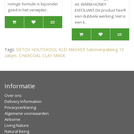
romige formule is bijzonder
ml. WARM HONEY
goed in het verwijder..
EXFOLIANT.Dit product heeft
een dubbele werking. Het is
een k..
Tags:
DETOX HOUTSKOOL KLEI MASKER Salonverpakking 10
zakjes. CHARCOAL CLAY MASK.
Informatie
Over ons
Delivery Information
Privacyverklaring
Algemene voorwaarden
Airborne
Living Nature
Natural Being