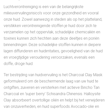
Luchtverontreiniging is een van de belangrijkste
milieuvervuilingsrisico’s voor onze gezondheid en vooral
onze huid. Zowel aanwezig in steden als op het platteland,
verstikken verontreinigende stoffen je huid door zich te
verzamelen op het oppervlak; schadelijke chemicaliën en
toxines kunnen zich hechten aan deze deeltjes en poriën
binnendringen. Deze schadelijke stoffen kunnen in diepere
lagen diffunderen en huidirritaties, gevoeligheid van de huid
en vroegtijdige veroudering veroorzaken, evenals een
doffe, droge huid.
Ter bestrijding van huidvervuiling is het Charcoal Clay Mask
geformuleerd om de beschermende laag van uw huid te
ontgiften, zuiveren en versterken met actieve Bincho Tan
Charcoal en ‘super berry’ Schisandra Chinensis. Halloysite
Clay absorbeert overtollige oliën en helpt bij het verwijderen
van onzuiverheden, en huid superfoods Avocado-olie en