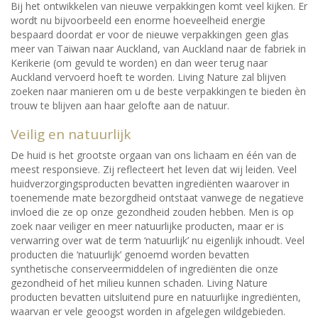
Bij het ontwikkelen van nieuwe verpakkingen komt veel kijken. Er
wordt nu bijvoorbeeld een enorme hoeveelheid energie
bespaard doordat er voor de nieuwe verpakkingen geen glas
meer van Taiwan naar Auckland, van Auckland naar de fabriek in
Kerikerie (om gevuld te worden) en dan weer terug naar
Auckland vervoerd hoeft te worden. Living Nature zal blijven
zoeken naar manieren om u de beste verpakkingen te bieden èn
trouw te blijven aan haar gelofte aan de natuur.
Veilig en natuurlijk
De huid is het grootste orgaan van ons lichaam en één van de
meest responsieve. Zij reflecteert het leven dat wij leiden. Veel
huidverzorgingsproducten bevatten ingrediënten waarover in
toenemende mate bezorgdheid ontstaat vanwege de negatieve
invloed die ze op onze gezondheid zouden hebben. Men is op
zoek naar veiliger en meer natuurlijke producten, maar er is
verwarring over wat de term ‘natuurlijk’ nu eigenlijk inhoudt. Veel
producten die ‘natuurlijk’ genoemd worden bevatten
synthetische conserveermiddelen of ingrediënten die onze
gezondheid of het milieu kunnen schaden. Living Nature
producten bevatten uitsluitend pure en natuurlijke ingrediënten,
waarvan er vele geoogst worden in afgelegen wildgebieden.