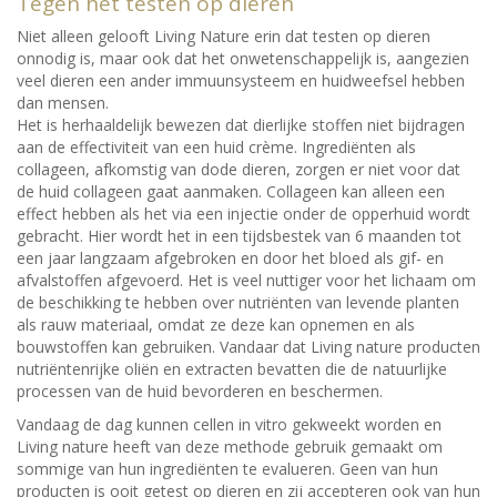
Tegen het testen op dieren
Niet alleen gelooft Living Nature erin dat testen op dieren
onnodig is, maar ook dat het onwetenschappelijk is, aangezien
veel dieren een ander immuunsysteem en huidweefsel hebben
dan mensen.
Het is herhaaldelijk bewezen dat dierlijke stoffen niet bijdragen
aan de effectiviteit van een huid crème. Ingrediënten als
collageen, afkomstig van dode dieren, zorgen er niet voor dat
de huid collageen gaat aanmaken. Collageen kan alleen een
effect hebben als het via een injectie onder de opperhuid wordt
gebracht. Hier wordt het in een tijdsbestek van 6 maanden tot
een jaar langzaam afgebroken en door het bloed als gif- en
afvalstoffen afgevoerd. Het is veel nuttiger voor het lichaam om
de beschikking te hebben over nutriënten van levende planten
als rauw materiaal, omdat ze deze kan opnemen en als
bouwstoffen kan gebruiken. Vandaar dat Living nature producten
nutriëntenrijke oliën en extracten bevatten die de natuurlijke
processen van de huid bevorderen en beschermen.
Vandaag de dag kunnen cellen in vitro gekweekt worden en
Living nature heeft van deze methode gebruik gemaakt om
sommige van hun ingrediënten te evalueren. Geen van hun
producten is ooit getest op dieren en zij accepteren ook van hun