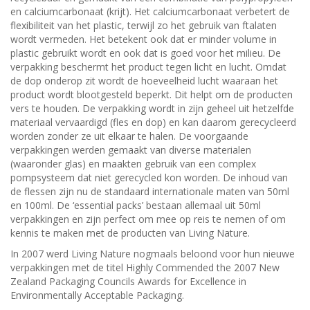
en calciumcarbonaat (krijt). Het calciumcarbonaat verbetert de
flexibiliteit van het plastic, terwijl zo het gebruik van ftalaten
wordt vermeden. Het betekent ook dat er minder volume in
plastic gebruikt wordt en ook dat is goed voor het milieu. De
verpakking beschermt het product tegen licht en lucht. Omdat
de dop onderop zit wordt de hoeveelheid lucht waaraan het
product wordt blootgesteld beperkt. Dit helpt om de producten
vers te houden. De verpakking wordt in zijn geheel uit hetzelfde
materiaal vervaardigd (fles en dop) en kan daarom gerecycleerd
worden zonder ze uit elkaar te halen. De voorgaande
verpakkingen werden gemaakt van diverse materialen
(waaronder glas) en maakten gebruik van een complex
pompsysteem dat niet gerecycled kon worden. De inhoud van
de flessen zijn nu de standaard internationale maten van 50ml
en 100ml. De ‘essential packs’ bestaan allemaal uit 50ml
verpakkingen en zijn perfect om mee op reis te nemen of om
kennis te maken met de producten van Living Nature.
In 2007 werd Living Nature nogmaals beloond voor hun nieuwe
verpakkingen met de titel Highly Commended the 2007 New
Zealand Packaging Councils Awards for Excellence in
Environmentally Acceptable Packaging.