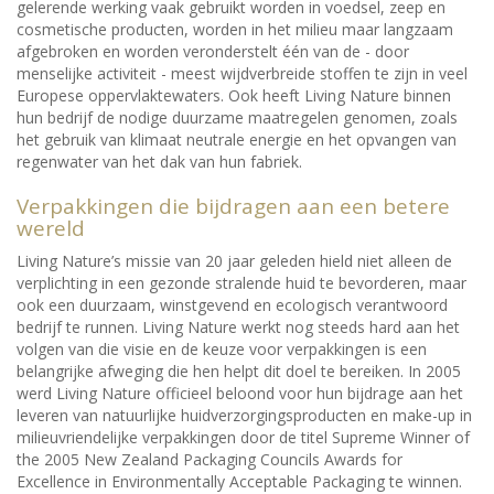
gelerende werking vaak gebruikt worden in voedsel, zeep en
cosmetische producten, worden in het milieu maar langzaam
afgebroken en worden veronderstelt één van de - door
menselijke activiteit - meest wijdverbreide stoffen te zijn in veel
Europese oppervlaktewaters. Ook heeft Living Nature binnen
hun bedrijf de nodige duurzame maatregelen genomen, zoals
het gebruik van klimaat neutrale energie en het opvangen van
regenwater van het dak van hun fabriek.
Verpakkingen die bijdragen aan een betere
wereld
Living Nature’s missie van 20 jaar geleden hield niet alleen de
verplichting in een gezonde stralende huid te bevorderen, maar
ook een duurzaam, winstgevend en ecologisch verantwoord
bedrijf te runnen. Living Nature werkt nog steeds hard aan het
volgen van die visie en de keuze voor verpakkingen is een
belangrijke afweging die hen helpt dit doel te bereiken. In 2005
werd Living Nature officieel beloond voor hun bijdrage aan het
leveren van natuurlijke huidverzorgingsproducten en make-up in
milieuvriendelijke verpakkingen door de titel Supreme Winner of
the 2005 New Zealand Packaging Councils Awards for
Excellence in Environmentally Acceptable Packaging te winnen.