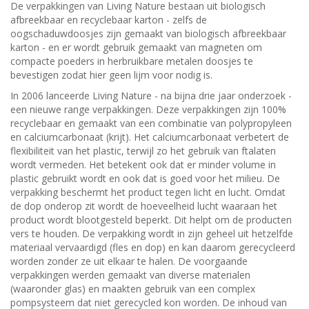
De verpakkingen van Living Nature bestaan uit biologisch
afbreekbaar en recyclebaar karton - zelfs de
oogschaduwdoosjes zijn gemaakt van biologisch afbreekbaar
karton - en er wordt gebruik gemaakt van magneten om
compacte poeders in herbruikbare metalen doosjes te
bevestigen zodat hier geen lijm voor nodig is.
In 2006 lanceerde Living Nature - na bijna drie jaar onderzoek -
een nieuwe range verpakkingen. Deze verpakkingen zijn 100%
recyclebaar en gemaakt van een combinatie van polypropyleen
en calciumcarbonaat (krijt). Het calciumcarbonaat verbetert de
flexibiliteit van het plastic, terwijl zo het gebruik van ftalaten
wordt vermeden. Het betekent ook dat er minder volume in
plastic gebruikt wordt en ook dat is goed voor het milieu. De
verpakking beschermt het product tegen licht en lucht. Omdat
de dop onderop zit wordt de hoeveelheid lucht waaraan het
product wordt blootgesteld beperkt. Dit helpt om de producten
vers te houden. De verpakking wordt in zijn geheel uit hetzelfde
materiaal vervaardigd (fles en dop) en kan daarom gerecycleerd
worden zonder ze uit elkaar te halen. De voorgaande
verpakkingen werden gemaakt van diverse materialen
(waaronder glas) en maakten gebruik van een complex
pompsysteem dat niet gerecycled kon worden. De inhoud van