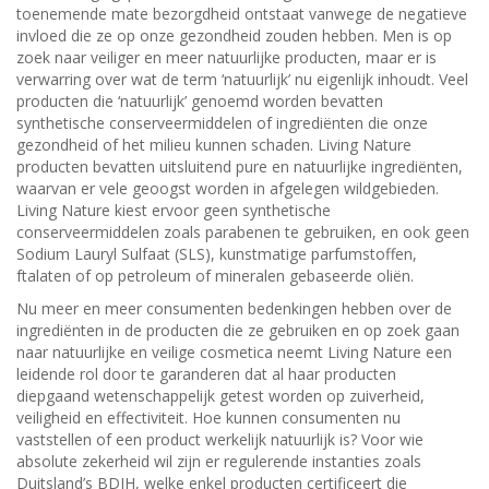
toenemende mate bezorgdheid ontstaat vanwege de negatieve
invloed die ze op onze gezondheid zouden hebben. Men is op
zoek naar veiliger en meer natuurlijke producten, maar er is
verwarring over wat de term ‘natuurlijk’ nu eigenlijk inhoudt. Veel
producten die ‘natuurlijk’ genoemd worden bevatten
synthetische conserveermiddelen of ingrediënten die onze
gezondheid of het milieu kunnen schaden. Living Nature
producten bevatten uitsluitend pure en natuurlijke ingrediënten,
waarvan er vele geoogst worden in afgelegen wildgebieden.
Living Nature kiest ervoor geen synthetische
conserveermiddelen zoals parabenen te gebruiken, en ook geen
Sodium Lauryl Sulfaat (SLS), kunstmatige parfumstoffen,
ftalaten of op petroleum of mineralen gebaseerde oliën.
Nu meer en meer consumenten bedenkingen hebben over de
ingrediënten in de producten die ze gebruiken en op zoek gaan
naar natuurlijke en veilige cosmetica neemt Living Nature een
leidende rol door te garanderen dat al haar producten
diepgaand wetenschappelijk getest worden op zuiverheid,
veiligheid en effectiviteit. Hoe kunnen consumenten nu
vaststellen of een product werkelijk natuurlijk is? Voor wie
absolute zekerheid wil zijn er regulerende instanties zoals
Duitsland’s BDIH, welke enkel producten certificeert die