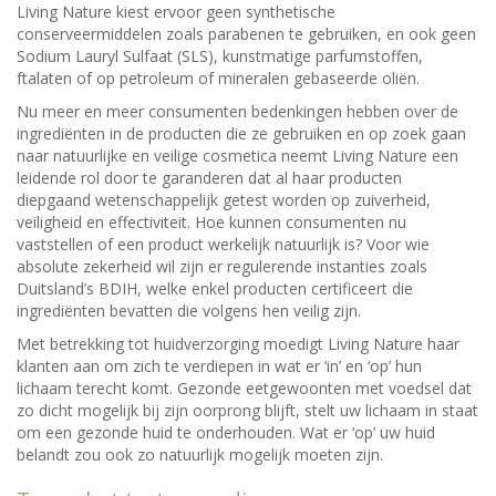
Living Nature kiest ervoor geen synthetische
conserveermiddelen zoals parabenen te gebruiken, en ook geen
Sodium Lauryl Sulfaat (SLS), kunstmatige parfumstoffen,
ftalaten of op petroleum of mineralen gebaseerde oliën.
Nu meer en meer consumenten bedenkingen hebben over de
ingrediënten in de producten die ze gebruiken en op zoek gaan
naar natuurlijke en veilige cosmetica neemt Living Nature een
leidende rol door te garanderen dat al haar producten
diepgaand wetenschappelijk getest worden op zuiverheid,
veiligheid en effectiviteit. Hoe kunnen consumenten nu
vaststellen of een product werkelijk natuurlijk is? Voor wie
absolute zekerheid wil zijn er regulerende instanties zoals
Duitsland’s BDIH, welke enkel producten certificeert die
ingrediënten bevatten die volgens hen veilig zijn.
Met betrekking tot huidverzorging moedigt Living Nature haar
klanten aan om zich te verdiepen in wat er ‘in’ en ‘op’ hun
lichaam terecht komt. Gezonde eetgewoonten met voedsel dat
zo dicht mogelijk bij zijn oorprong blijft, stelt uw lichaam in staat
om een gezonde huid te onderhouden. Wat er ‘op’ uw huid
belandt zou ook zo natuurlijk mogelijk moeten zijn.