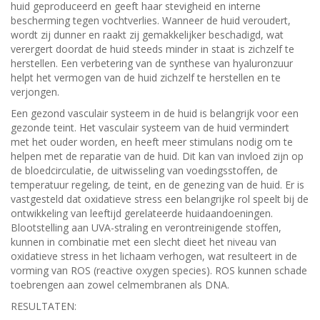
huid geproduceerd en geeft haar stevigheid en interne
bescherming tegen vochtverlies. Wanneer de huid veroudert,
wordt zij dunner en raakt zij gemakkelijker beschadigd, wat
verergert doordat de huid steeds minder in staat is zichzelf te
herstellen. Een verbetering van de synthese van hyaluronzuur
helpt het vermogen van de huid zichzelf te herstellen en te
verjongen.
Een gezond vasculair systeem in de huid is belangrijk voor een
gezonde teint. Het vasculair systeem van de huid vermindert
met het ouder worden, en heeft meer stimulans nodig om te
helpen met de reparatie van de huid. Dit kan van invloed zijn op
de bloedcirculatie, de uitwisseling van voedingsstoffen, de
temperatuur regeling, de teint, en de genezing van de huid. Er is
vastgesteld dat oxidatieve stress een belangrijke rol speelt bij de
ontwikkeling van leeftijd gerelateerde huidaandoeningen.
Blootstelling aan UVA-straling en verontreinigende stoffen,
kunnen in combinatie met een slecht dieet het niveau van
oxidatieve stress in het lichaam verhogen, wat resulteert in de
vorming van ROS (reactive oxygen species). ROS kunnen schade
toebrengen aan zowel celmembranen als DNA.
RESULTATEN: