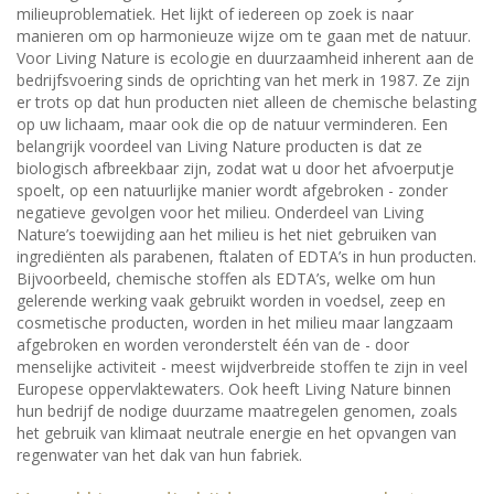
milieuproblematiek. Het lijkt of iedereen op zoek is naar
manieren om op harmonieuze wijze om te gaan met de natuur.
Voor Living Nature is ecologie en duurzaamheid inherent aan de
bedrijfsvoering sinds de oprichting van het merk in 1987. Ze zijn
er trots op dat hun producten niet alleen de chemische belasting
op uw lichaam, maar ook die op de natuur verminderen. Een
belangrijk voordeel van Living Nature producten is dat ze
biologisch afbreekbaar zijn, zodat wat u door het afvoerputje
spoelt, op een natuurlijke manier wordt afgebroken - zonder
negatieve gevolgen voor het milieu. Onderdeel van Living
Nature’s toewijding aan het milieu is het niet gebruiken van
ingrediënten als parabenen, ftalaten of EDTA’s in hun producten.
Bijvoorbeeld, chemische stoffen als EDTA’s, welke om hun
gelerende werking vaak gebruikt worden in voedsel, zeep en
cosmetische producten, worden in het milieu maar langzaam
afgebroken en worden veronderstelt één van de - door
menselijke activiteit - meest wijdverbreide stoffen te zijn in veel
Europese oppervlaktewaters. Ook heeft Living Nature binnen
hun bedrijf de nodige duurzame maatregelen genomen, zoals
het gebruik van klimaat neutrale energie en het opvangen van
regenwater van het dak van hun fabriek.