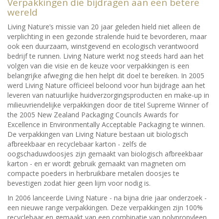
Verpakkingen die bijdragen aan een betere
wereld
Living Nature’s missie van 20 jaar geleden hield niet alleen de
verplichting in een gezonde stralende huid te bevorderen, maar
ook een duurzaam, winstgevend en ecologisch verantwoord
bedrijf te runnen. Living Nature werkt nog steeds hard aan het
volgen van die visie en de keuze voor verpakkingen is een
belangrijke afweging die hen helpt dit doel te bereiken. In 2005
werd Living Nature officieel beloond voor hun bijdrage aan het
leveren van natuurlijke huidverzorgingsproducten en make-up in
milieuvriendelijke verpakkingen door de titel Supreme Winner of
the 2005 New Zealand Packaging Councils Awards for
Excellence in Environmentally Acceptable Packaging te winnen.
De verpakkingen van Living Nature bestaan uit biologisch
afbreekbaar en recyclebaar karton - zelfs de
oogschaduwdoosjes zijn gemaakt van biologisch afbreekbaar
karton - en er wordt gebruik gemaakt van magneten om
compacte poeders in herbruikbare metalen doosjes te
bevestigen zodat hier geen lijm voor nodig is.
In 2006 lanceerde Living Nature - na bijna drie jaar onderzoek -
een nieuwe range verpakkingen. Deze verpakkingen zijn 100%
recyclebaar en gemaakt van een combinatie van polypropyleen