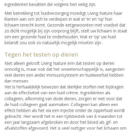
ingrediënten bevatten die volgens hen veilig zijn.
Met betrekking tot huidverzorging moedigt Living Nature haar
klanten aan om zich te verdiepen in wat er ‘in’ en ‘op’ hun
lichaam terecht komt. Gezonde eetgewoonten met voedsel dat
zo dicht mogelijk bij zijn oorprong blijft, stelt uw lichaam in staat
om een gezonde huid te onderhouden. Wat er ‘op’ uw huid
belandt zou ook zo natuurlijk mogelijk moeten zijn.
Tegen het testen op dieren
Niet alleen gelooft Living Nature erin dat testen op dieren
onnodig is, maar ook dat het onwetenschappelijk is, aangezien
veel dieren een ander immuunsysteem en huidweefsel hebben
dan mensen.
Het is herhaaldelijk bewezen dat dierlijke stoffen niet bijdragen
aan de effectiviteit van een huid crème. Ingrediënten als
collageen, afkomstig van dode dieren, zorgen er niet voor dat
de huid collageen gaat aanmaken. Collageen kan alleen een
effect hebben als het via een injectie onder de opperhuid wordt
gebracht. Hier wordt het in een tijdsbestek van 6 maanden tot
een jaar langzaam afgebroken en door het bloed als gif- en
afvalstoffen afgevoerd. Het is veel nuttiger voor het lichaam om